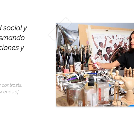
 social y
lasmando
ciones y
s contrasts,
scenes of