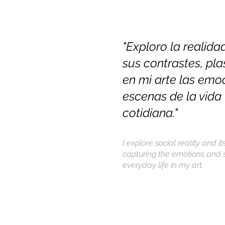
"Exploro la realidad
sus contrastes, p
en mi arte las emo
escenas de la vida
cotidiana."
I explore social reality and it
capturing the emotions and 
everyday life in my art.