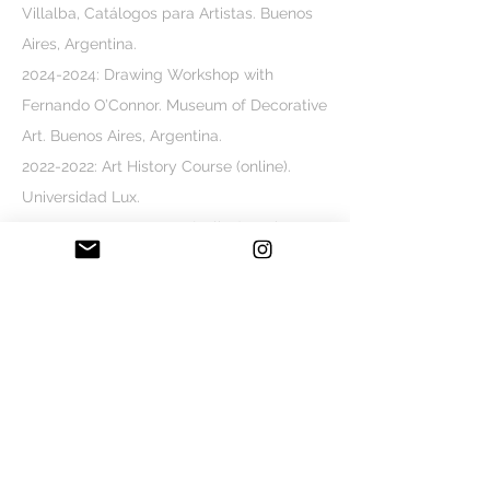
Villalba, Catálogos para Artistas. Buenos
Aires, Argentina.
2024-2024
: Drawing Workshop with
Fernando O’Connor. Museum of Decorative
Art. Buenos Aires, Argentina.
2022-2022
: Art History Course (online).
Universidad Lux.
2020-2022
: Art Courses (online). Setient
Academy.
2020-2022
: Art Courses (online). New York
Academy of Art.
2019-2020
: Painting Course with Yinjie Sun
and Nichola Eddery. Sunny Art Centre.
London, England.
2018-2019
: Drawing and Painting
Workshop with Xavier Denia. Barcelona