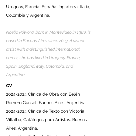
Uruguay, Francia, España, Inglaterra, Italia,
Colombia y Argentina.
Noelia Pólvora, born in Montevideo in 1988, is
based in Buenos Aires since 2023. A visual
artist with a distinguished international
career, she has lived in Uruguay, France,
Spain, England, Italy, Colombia, and
Argentina.
CV
2024-2024
Clínica de Obra con Belén
Romero Gunset. Buenos Aires. Argentina.
2024-2024
Clínica de Texto con Victoria
Villalba, Catálogos para Artistas. Buenos
Aires. Argentina.